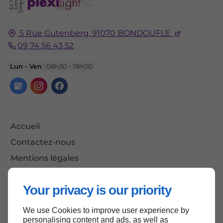
5 Rue Gutenberg,
91070
BONDOUFLE
09 74 56 43 52
Lun - Ven
: 08h30 - 18h00
Accueil
Contactez-nous
Mentions légales
Plan du site
Your privacy is our priority
We use Cookies to improve user experience by
Haut de page
personalising content and ads, as well as