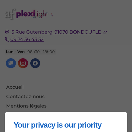
5 Rue Gutenberg,
91070
BONDOUFLE
09 74 56 43 52
Lun - Ven
: 08h30 - 18h00
Accueil
Contactez-nous
Mentions légales
Plan du site
Your privacy is our priority