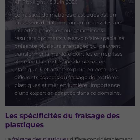
AF Plexilight / 5 Juin 2026
Le fraisage de matières plastiques est un
processus de fabrication qui nécessite une
expertise pointue pour garantir des
résultats optimaux. Ce savoir-faire spécialisé
présente plusieurs avantages qui peuvent
transformer la manière dont les entreprises
abordent la production de pièces en
plastique. Cet article explore en détail les
différents aspects du fraisage de matières
plastiques et met en lumière l'importance
d'une expertise adaptée dans ce domaine.
Les spécificités du fraisage des
plastiques
Le
fraisage des plastiques
diffère considérablement