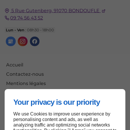
5 Rue Gutenberg,
91070
BONDOUFLE
09 74 56 43 52
Lun - Ven
: 08h30 - 18h00
Accueil
Contactez-nous
Mentions légales
Plan du site
Your privacy is our priority
We use Cookies to improve user experience by
Haut de page
personalising content and ads, as well as
analyzing traffic and optimizing social networks