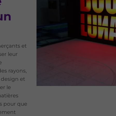
e
un
erçants et
er leur
e
des rayons,
 design et
er le
matières
es pour que
llement