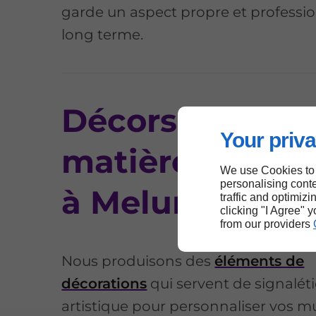
garde un aspect propre et professio
long terme.
Décors muraux
Your priva
matières plast
We use Cookies to
personalising conte
à Melun
traffic and optimizi
clicking "I Agree" 
from our providers
Nous produisons des
éléments de
décorations
qui servent de signalét
artistique pour personnaliser vos m