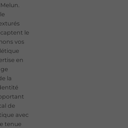
 Melun.
le
texturés
 captent le
rmons vos
létique
ertise en
age
de la
dentité
apportant
cal de
étique avec
ne tenue