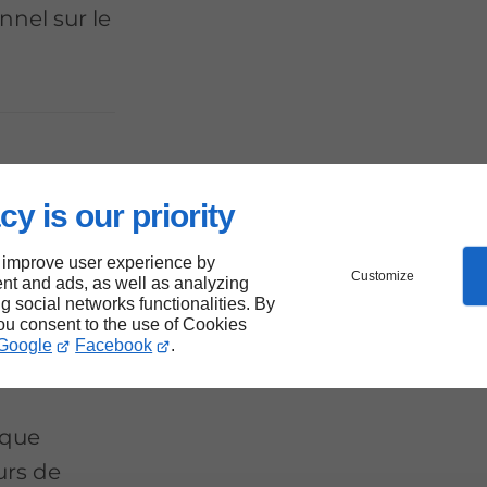
nnel sur le
 en
cy is our priority
iques
 improve user experience by
Customize
nt and ads, as well as analyzing
ng social networks functionalities. By
you consent to the use of Cookies
Google
Facebook
.
ique
urs de