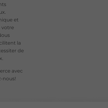
nts
ux.
nique et
 votre
Nous
ilitent la
essiter de
x.
merce avec
z-nous!