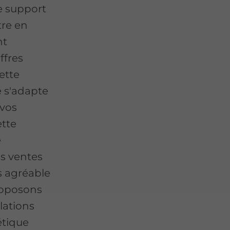
e support
tre en
nt
ffres
ette
e s'adapte
 vos
ette
e
s ventes
s agréable
proposons
lations
étique