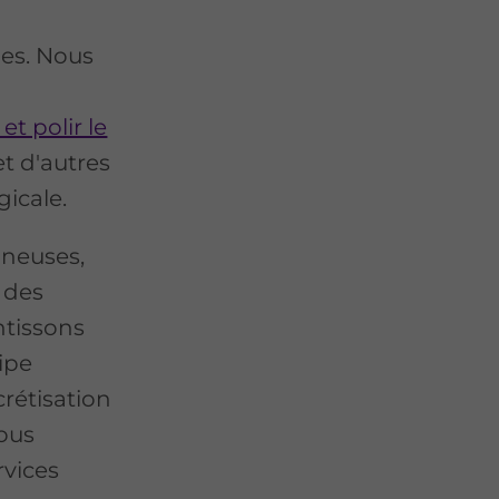
ues. Nous
et polir le
et d'autres
gicale.
ineuses,
 des
tissons
ipe
crétisation
Nous
rvices