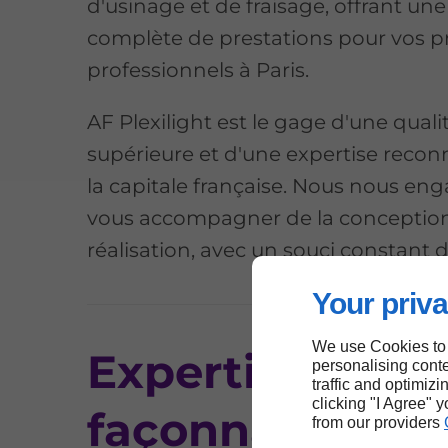
d'usinage et de fraisage, offrant 
complète de prestations pour vos p
professionnels à Paris.
AF Plexilight est le gage d'une quali
supérieure et d'une expertise reco
la capitale française. Nous nous en
vous accompagner de la conception
réalisation, avec un souci constant d
Your priva
We use Cookies to
Expertise en
personalising conte
traffic and optimizi
clicking "I Agree" 
façonnage de
from our providers