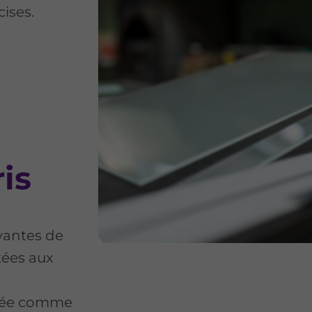
cises.
ris
vantes de
tées aux
posée comme