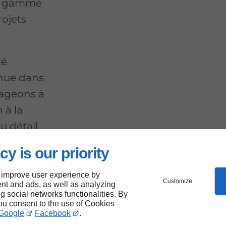
une gamme
rojets
té
nnue dans
gageons à
 à la
u détail.
cy is our priority
 improve user experience by
Customize
nt and ads, as well as analyzing
ng social networks functionalities. By
you consent to the use of Cookies
Google
Facebook
.