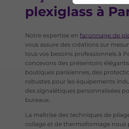
plexiglass à Pa
Notre expertise en
façonnage de ple
vous assure des créations sur mesu
tous vos besoins professionnels à Pa
concevons des présentoirs élégants
boutiques parisiennes, des protecti
robustes pour les équipements indus
des signalétiques personnalisées po
bureaux.
La maîtrise des techniques de pliag
collage et de thermoformage nous