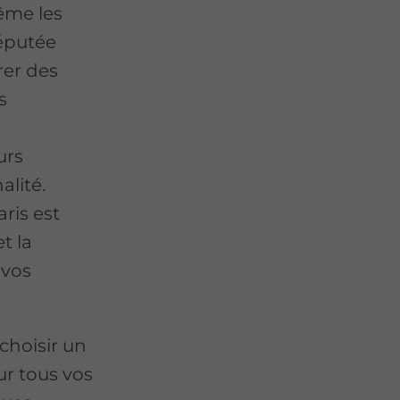
ême les
réputée
vrer des
s
urs
alité.
ris est
t la
 vos
 choisir un
ur tous vos