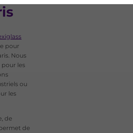
ris
xiglass
re pour
ris. Nous
 pour les
ons
triels ou
ur les
e, de
 permet de